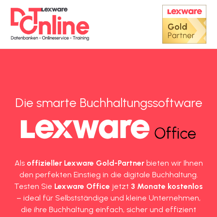
Die smarte Buchhaltungssoftware
Als
offizieller Lexware Gold-Partner
bieten wir Ihnen
den perfekten Einstieg in die digitale Buchhaltung.
Testen Sie
Lexware Office
jetzt
3 Monate kostenlos
– ideal für Selbstständige und kleine Unternehmen,
die ihre Buchhaltung einfach, sicher und effizient